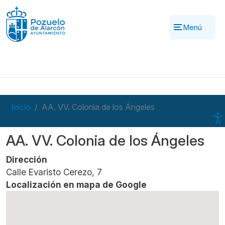
Pasar al contenido principal
Menú
Inicio
AA. VV. Colonia de los Ángeles
AA. VV. Colonia de los Ángeles
Dirección
Calle Evaristo Cerezo, 7
Localización en mapa de Google