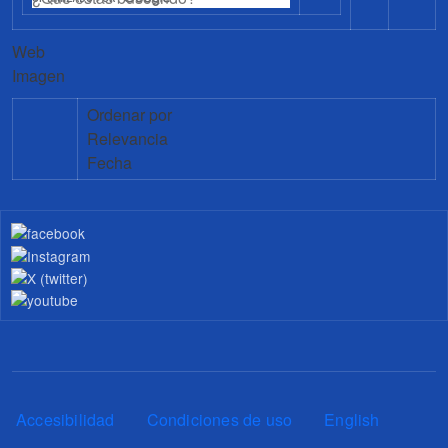
Web
Imagen
Ordenar por
Relevancia
Fecha
Pie de página
Accesibilidad
Condiciones de uso
English