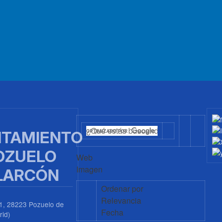
TAMIENTO
OZUELO
Web
Imagen
LARCÓN
Ordenar por
Relevancia
1, 28223 Pozuelo de
Fecha
rid)