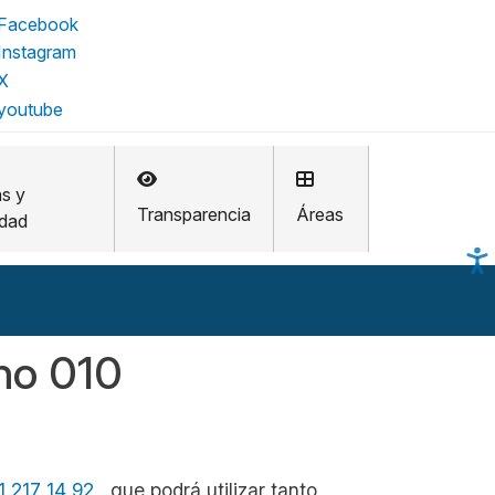
as y
Transparencia
Áreas
idad
ano 010
1 217 14 92
, que podrá utilizar tanto