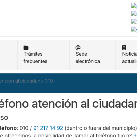
Trámites
Sede
Notici
frecuentes
electrónica
actual
ención al ciudadano 010
éfono atención al ciudad
so
léfono
: 010 /
91 217 14 92
(dentro o fuera del municipio)
Le ofrecemos la posibilidad de llamar al teléfono fijo nº
9