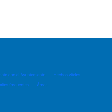
ate con el Ayuntamiento
Hechos vitales
mites frecuentes
Áreas