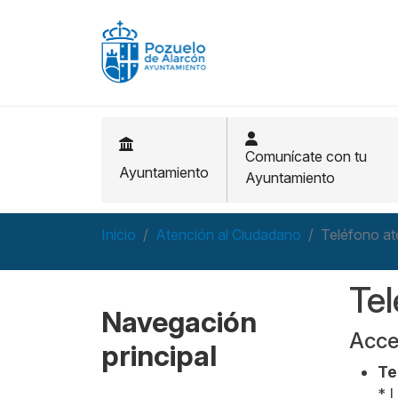
Pasar al contenido principal
Comunícate con tu
Ayuntamiento
Ayuntamiento
Inicio
Atención al Ciudadano
Teléfono at
Tel
Navegación
Acce
principal
Te
* 