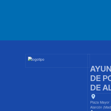
Imagen
AYUN
DE P
DE A
Plaza Mayor 
Alarcón (Mad