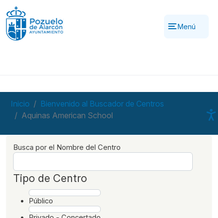
Pasar al contenido principal
Menú
Inicio
Bienvenido al Buscador de Centros
Aquinas American School
Busca por el Nombre del Centro
Tipo de Centro
Público
Privado - Concertado