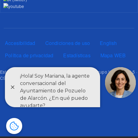
Pie de página
Accesibilidad
Condiciones de uso
English
Política de privacidad
Estadísticas
Mapa WEB
Esta web utiliza los estándares definidos por el grupo W3C: HTML5 ·
CSS3 · RSS