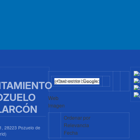
TAMIENTO
OZUELO
Web
Imagen
LARCÓN
Ordenar por
Relevancia
1, 28223 Pozuelo de
Fecha
rid)