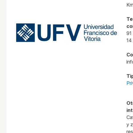
Km
Te
co
91
14
Co
in
Ti
Pr
Ot
in
Caf
y 
res