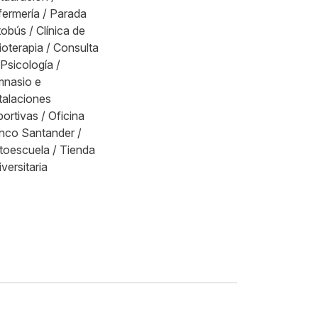
fermería / Parada
obús / Clínica de
ioterapia / Consulta
Psicología /
mnasio e
talaciones
ortivas / Oficina
nco Santander /
toescuela / Tienda
versitaria