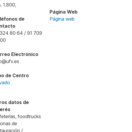
. 1.800,
Página Web
léfonos de
Página web
ntacto
 324 80 64 / 91 709
 00
rreo Electrónico
fo@ufv.es
po de Centro
ivado
ros datos de
terés
eterías, foodtrucks
zonas de
tauración /