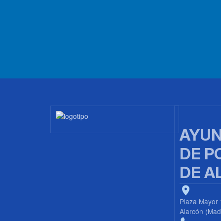
Imagen
AYUN
DE P
DE A
Plaza Mayor 
Alarcón (Mad