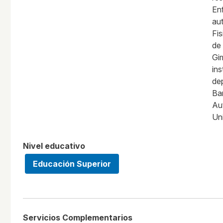
En
aut
Fis
de 
Gi
ins
dep
Ba
Au
Uni
Nivel educativo
Educación Superior
Servicios Complementarios