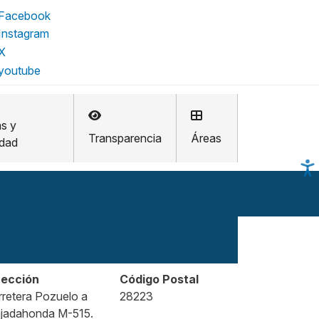
as y
Transparencia
Áreas
idad
rección
Código Postal
rretera Pozuelo a
28223
jadahonda M-515.