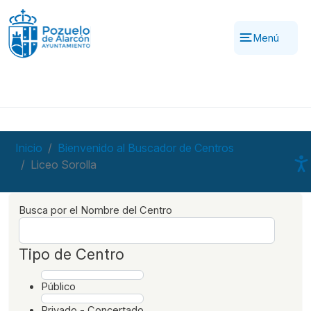
Pasar al contenido principal
Menú
Inicio
Bienvenido al Buscador de Centros
Liceo Sorolla
Busca por el Nombre del Centro
Tipo de Centro
Público
Privado - Concertado