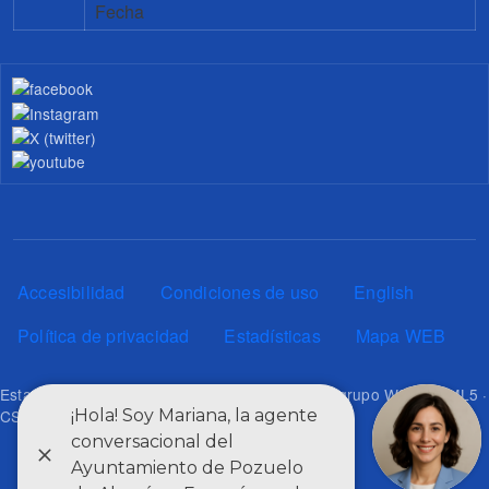
Fecha
Pie de página
Accesibilidad
Condiciones de uso
English
Política de privacidad
Estadísticas
Mapa WEB
Esta web utiliza los estándares definidos por el grupo W3C: HTML5 ·
CSS3 · RSS