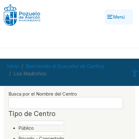
Pasar al contenido principal
Menú
Inicio
Bienvenido al Buscador de Centros
Los Madroños
Busca por el Nombre del Centro
Tipo de Centro
Público
Privado - Concertado