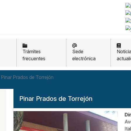
Trámites
Sede
Notici
frecuentes
electrónica
actual
Pinar Prados de Torrejón
Pinar Prados de Torrejón
Di
Av
Ital