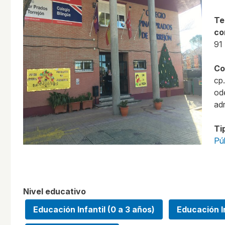
Te
co
91
Co
cp
od
adr
Ti
Pú
Nivel educativo
Educación Infantil (0 a 3 años)
Educación In