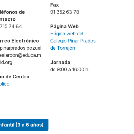
Fax
léfonos de
91 352 63 78
ntacto
 715 74 84
Página Web
Página web del
rreo Electrónico
Colegio Pinar Prados
.pinarprados.pozuel
de Torrejón
ealarcon@educa.m
id.org
Jornada
de 9:00 a 16:00 h.
po de Centro
blico
fantil (3 a 6 años)