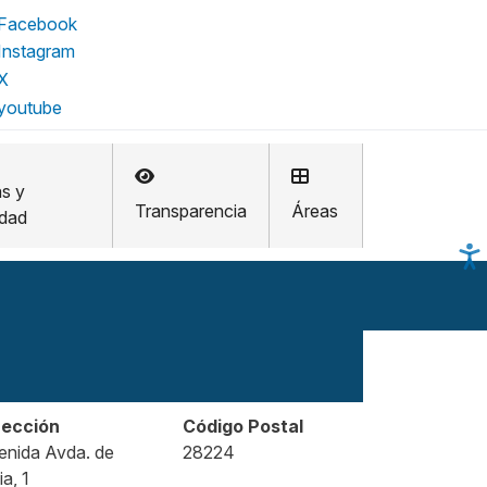
as y
Transparencia
Áreas
idad
rección
Código Postal
enida Avda. de
28224
ia, 1