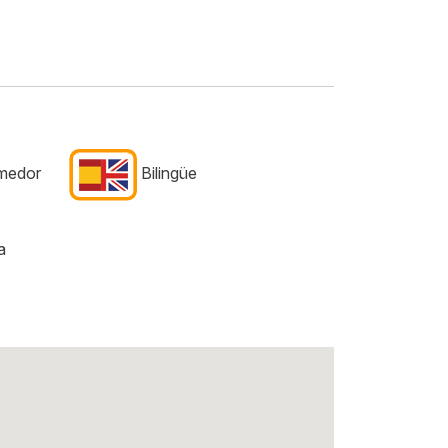
medor
Bilingüe
a