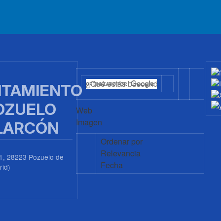
TAMIENTO
OZUELO
Web
Imagen
LARCÓN
Ordenar por
Relevancia
1, 28223 Pozuelo de
Fecha
rid)
0