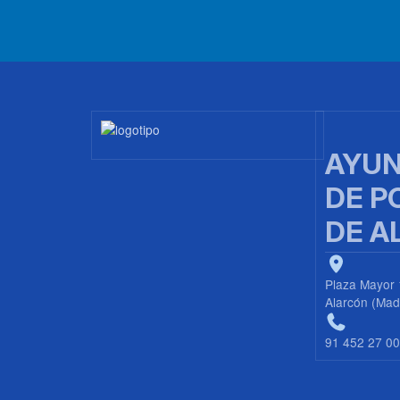
Imagen
AYUN
DE P
DE A
Plaza Mayor 
Alarcón (Mad
91 452 27 0