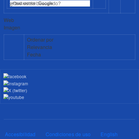
Web
Imagen
Ordenar por
Relevancia
Fecha
Pie de página
Accesibilidad
Condiciones de uso
English