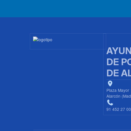
Imagen
AYUN
DE P
DE A
Plaza Mayor 
Alarcón (Mad
91 452 27 0