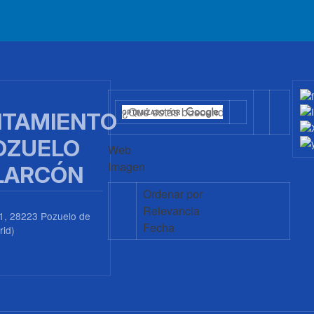
TAMIENTO
OZUELO
Web
Imagen
LARCÓN
Ordenar por
Relevancia
1, 28223 Pozuelo de
Fecha
rid)
0