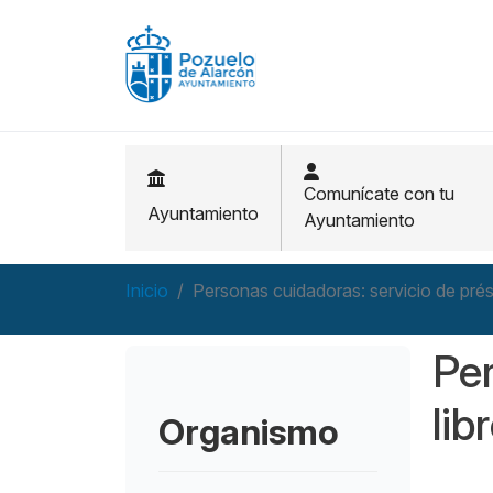
Pasar al contenido principal
Comunícate con tu
Ayuntamiento
Ayuntamiento
Inicio
Personas cuidadoras: servicio de prés
Per
lib
Organismo