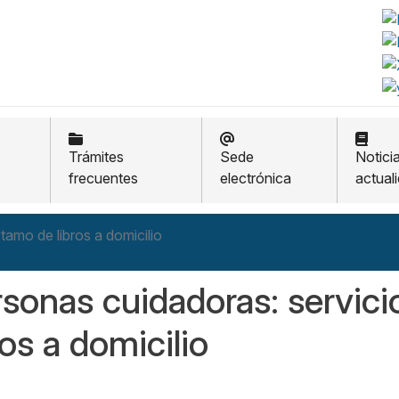
Trámites
Sede
Notici
frecuentes
electrónica
actual
tamo de libros a domicilio
sonas cuidadoras: servic
ros a domicilio