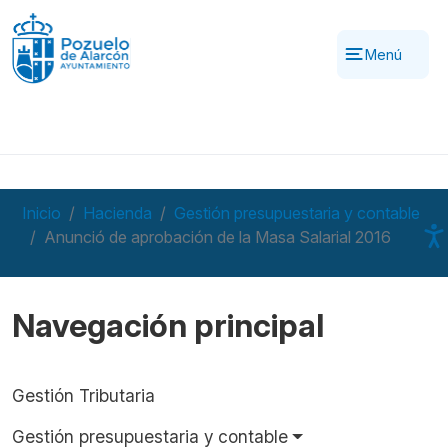
Pasar al contenido principal
Menú
Inicio
Hacienda
Gestión presupuestaria y contable
Anunció de aprobación de la Masa Salarial 2016
Navegación principal
Gestión Tributaria
Gestión presupuestaria y contable