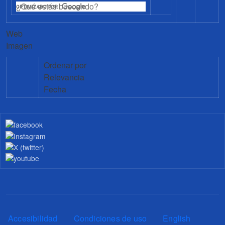
Web
Imagen
Ordenar por
Relevancia
Fecha
Pie de página
Accesibilidad
Condiciones de uso
English