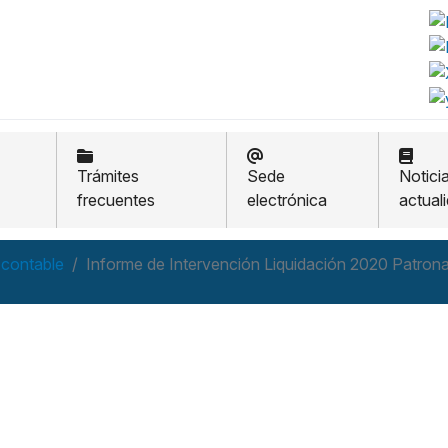
Trámites
Sede
Notici
frecuentes
electrónica
actual
 contable
Informe de Intervención Liquidación 2020 Patrona