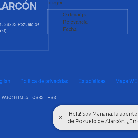
Imagen
LARCÓN
Ordenar por
Relevancia
1, 28223 Pozuelo de
Fecha
rid)
0
glish
Política de privacidad
Estadísticas
Mapa WE
upo W3C: HTML5 · CSS3 · RSS