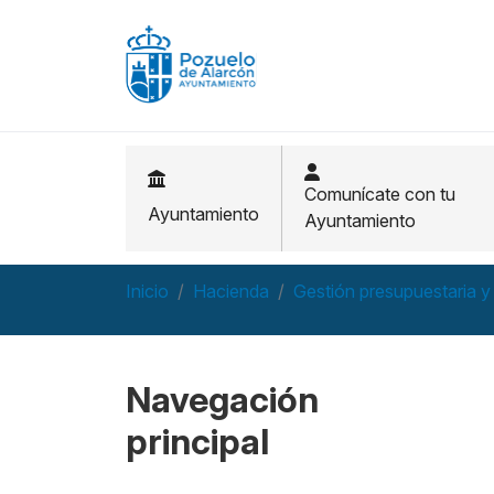
Pasar al contenido principal
Comunícate con tu
Ayuntamiento
Ayuntamiento
Inicio
Hacienda
Gestión presupuestaria y
Navegación
principal