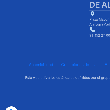
DE A
Plaza Mayor 
Alarcón (Mad
91 452 27 0
Pie de página
Accesibilidad
Condiciones de uso
En
Esta web utiliza los estándares definidos por el gr