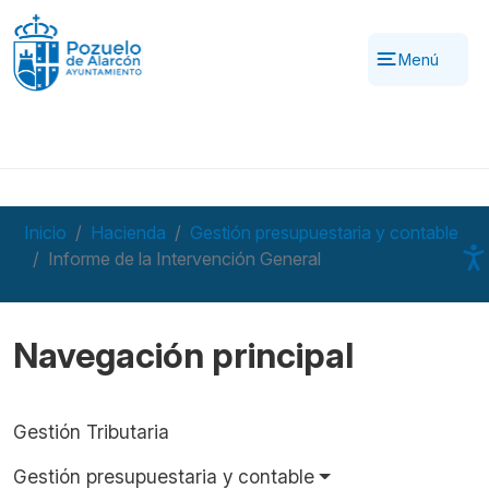
Pasar al contenido principal
Menú
Inicio
Hacienda
Gestión presupuestaria y contable
Informe de la Intervención General
Navegación principal
Gestión Tributaria
Gestión presupuestaria y contable