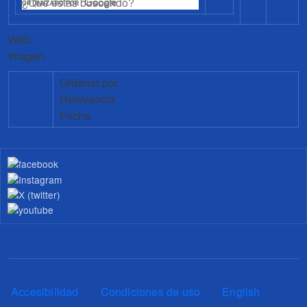
Web
Imagen
Ordenar por
Relevancia
Fecha
Pie de página
Accesibilidad
Condiciones de uso
English