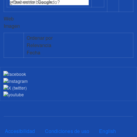
Web
Imagen
Ordenar por
Relevancia
Fecha
Pie de página
Accesibilidad
Condiciones de uso
English