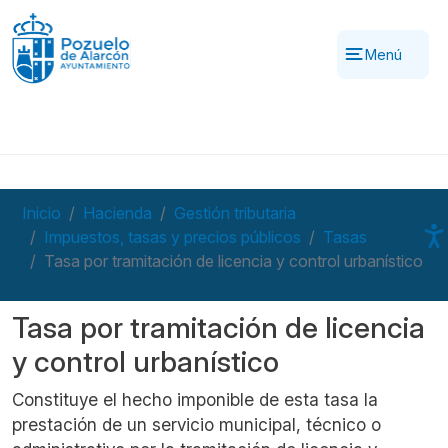
Pasar al contenido principal
Menú
Inicio
Hacienda
Gestión tributaria
Impuestos, tasas y precios públicos
Tasas
Tasa por tramitación de licencia y control urbanístico
Tasa por tramitación de licencia
y control urbanístico
Constituye el hecho imponible de esta tasa la
prestación de un servicio municipal, técnico o