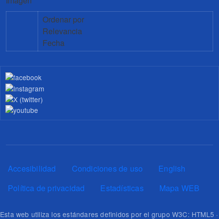
Imagen
Ordenar por
Relevancia
Fecha
Pie de página
Accesibilidad
Condiciones de uso
English
Política de privacidad
Estadísticas
Mapa WEB
Esta web utiliza los estándares definidos por el grupo W3C: HTML5 ·