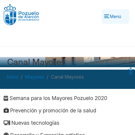
Pasar al contenido principal
Menú
Canal Mayores
Inicio
Mayores
Canal Mayores
Navegación principal
Semana para los Mayores Pozuelo 2020
Prevención y promoción de la salud
Nuevas tecnologías