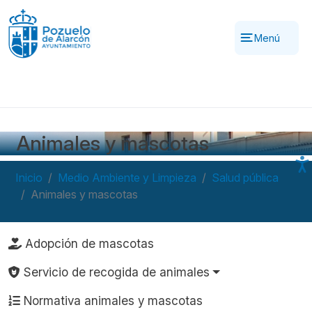
Pasar al contenido principal
Menú
Animales y mascotas
Inicio
Medio Ambiente y Limpieza
Salud pública
Animales y mascotas
Navegación principal
Adopción de mascotas
Servicio de recogida de animales
Normativa animales y mascotas