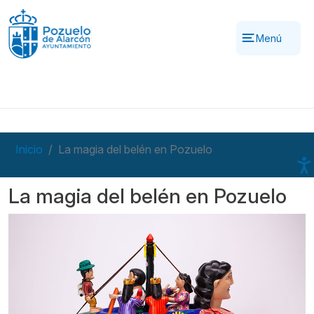
Pasar al contenido principal
Menú
Inicio
La magia del belén en Pozuelo
La magia del belén en Pozuelo