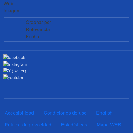
Web
Imagen
Ordenar por
Relevancia
Fecha
Pie de página
Accesibilidad
Condiciones de uso
English
Política de privacidad
Estadísticas
Mapa WEB