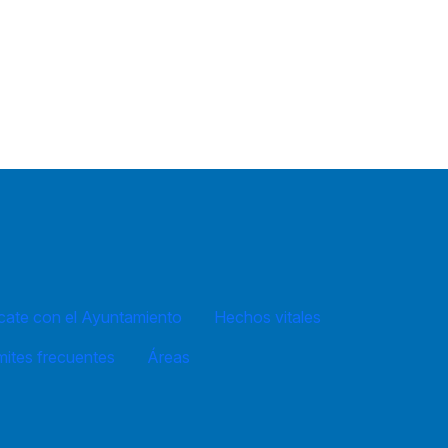
ate con el Ayuntamiento
Hechos vitales
mites frecuentes
Áreas