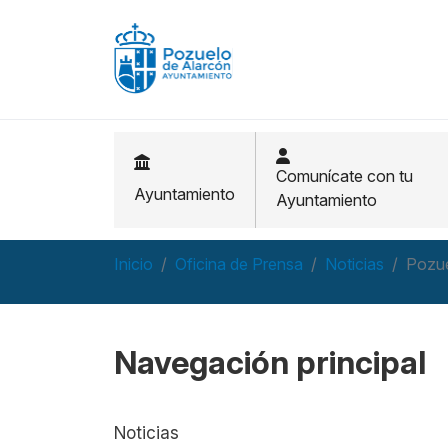
Pasar al contenido principal
Comunícate con tu
Ayuntamiento
Ayuntamiento
Inicio
Oficina de Prensa
Noticias
Pozue
Navegación principal
Noticias