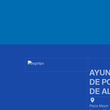
Imagen
AYUN
DE P
DE A
Plaza Mayor 