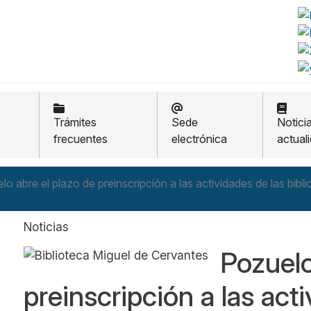
Trámites
Sede
Notici
frecuentes
electrónica
actual
lo abre el plazo de preinscripción a las actividades de las bibl
Noticias
Pozuelo
preinscripción a las act