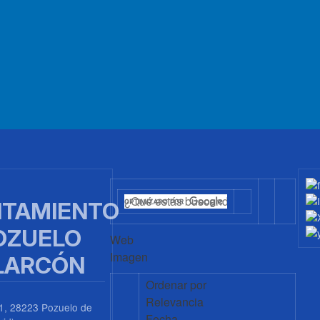
TAMIENTO
OZUELO
Web
Imagen
LARCÓN
Ordenar por
Relevancia
1, 28223 Pozuelo de
Fecha