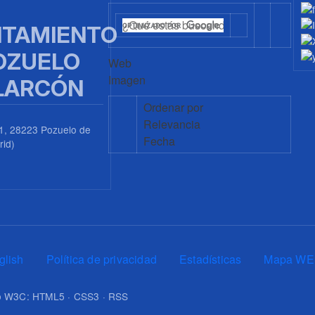
TAMIENTO
OZUELO
Web
Imagen
LARCÓN
Ordenar por
Relevancia
1, 28223 Pozuelo de
Fecha
rid)
0
glish
Política de privacidad
Estadísticas
Mapa WE
upo W3C: HTML5 · CSS3 · RSS