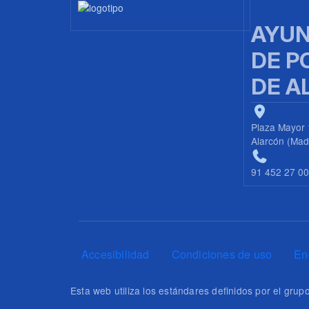
Imagen
AYUN
DE P
DE A
Plaza Mayor 
Alarcón (Mad
91 452 27 0
Pie de página
Accesibilidad
Condiciones de uso
En
Esta web utiliza los estándares definidos por el gr