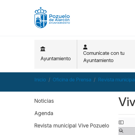
Pasar al contenido principal
Comunícate con tu
Ayuntamiento
Ayuntamiento
Inicio
Oficina de Prensa
Revista municipa
Navegación principal
Vi
Noticias
Agenda
Revista municipal Vive Pozuelo