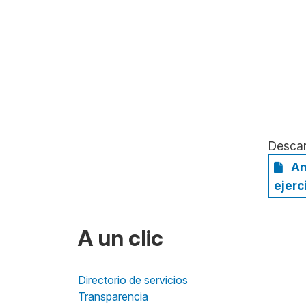
Desca
An
ejerc
A un clic
Directorio de servicios
Transparencia