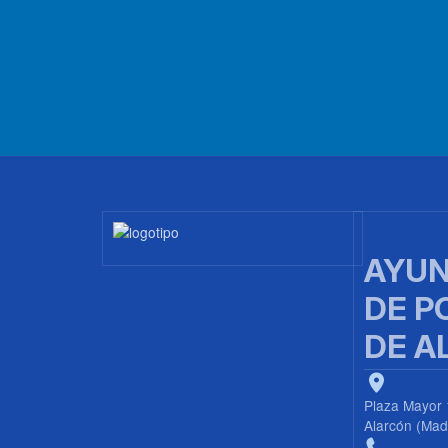
Imagen
AYUN
DE P
DE A
Plaza Mayor 
Alarcón (Mad