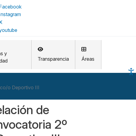
as y
Transparencia
Áreas
idad
ico/o Deportivo III
elación de
nvocatoria 2º