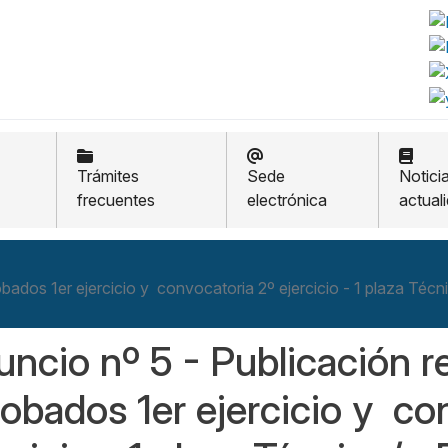
Trámites
Sede
Notici
frecuentes
electrónica
actual
bados 1er ejercicio y convocatoria 2º ejercicio - 1 plaza Técn
ncio nº 5 - Publicación r
obados 1er ejercicio y co