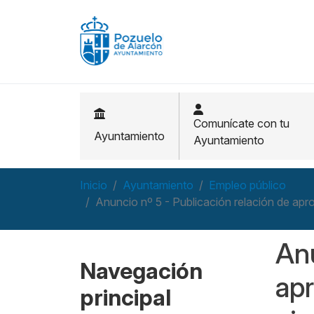
Pasar al contenido principal
Comunícate con tu
Ayuntamiento
Ayuntamiento
Inicio
Ayuntamiento
Empleo público
Anuncio nº 5 - Publicación relación de apro
Anu
Navegación
apr
principal