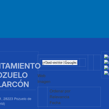
TAMIENTO
OZUELO
Web
Imagen
LARCÓN
Ordenar por
Relevancia
1, 28223 Pozuelo de
Fecha
rid)