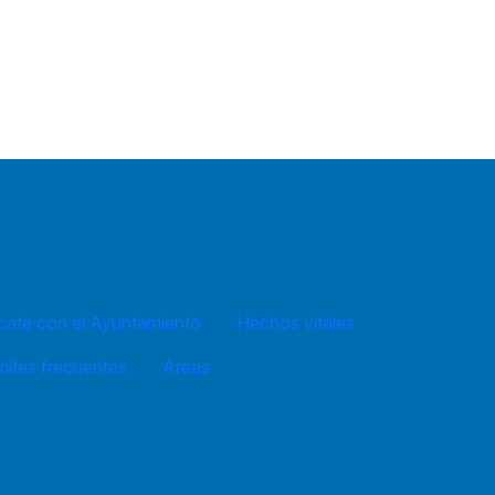
ate con el Ayuntamiento
Hechos vitales
mites frecuentes
Áreas