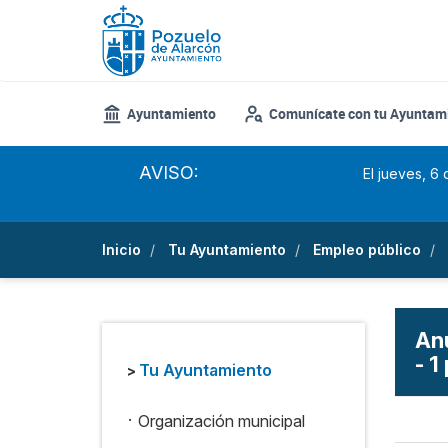
Pasar
al
contenido
principal
Ayuntamiento
Comunícate con tu Ayuntam
AVISO:
El jueves, 6
Inicio
Tu Ayuntamiento
Empleo público
Anu
- 1
Tu Ayuntamiento
>
.
Organización municipal