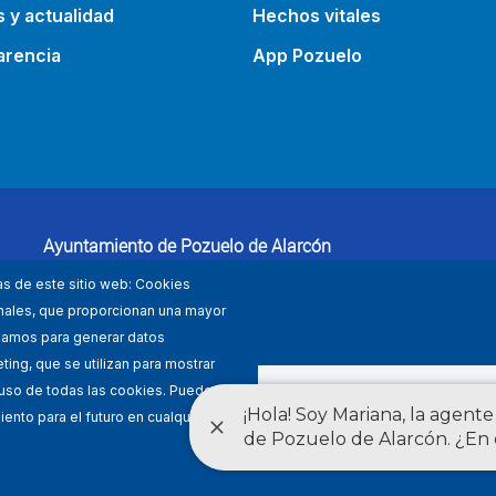
s y actualidad
Hechos vitales
arencia
App Pozuelo
Ayuntamiento de Pozuelo de Alarcón
Plaza Mayor 1, 28223 Pozuelo de Alarcón (Madrid)
as de este sitio web: Cookies
91 452 27 00
ionales, que proporcionan una mayor
lizamos para generar datos
ing, que se utilizan para mostrar
DENEGAR TOD
 uso de todas las cookies. Puede
ento para el futuro en cualquier
nes de uso
Accesibilidad
Política de privacidad
a web utiliza los estándares definidos por el grupo W3C: HTML5 · CSS3 ·