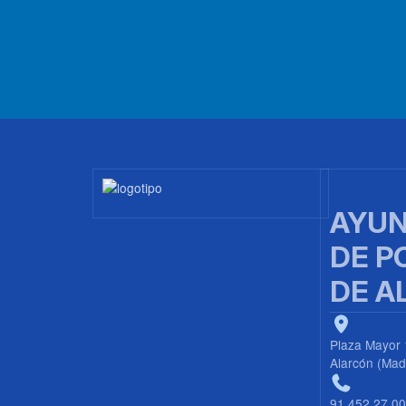
Imagen
AYUN
DE P
DE A
Plaza Mayor 
Alarcón (Mad
91 452 27 0