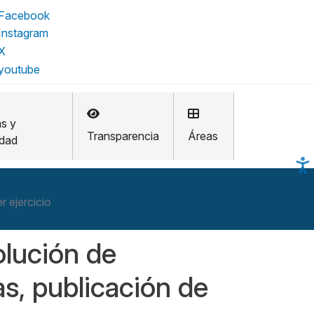
as y
Transparencia
Áreas
idad
r ejercicio
olución de
as, publicación de