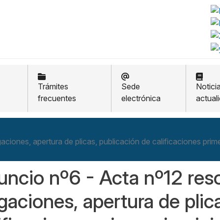
Trámites
Sede
Notici
frecuentes
electrónica
actual
ciones, apertura de plicas, publicación de calificaciones prime
ncio nº6 - Acta nº12 res
gaciones, apertura de plic