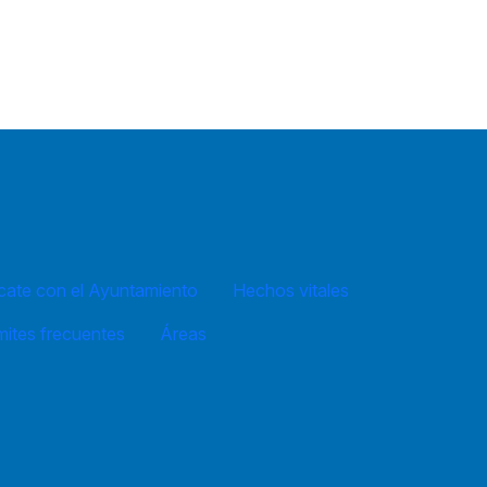
ate con el Ayuntamiento
Hechos vitales
mites frecuentes
Áreas