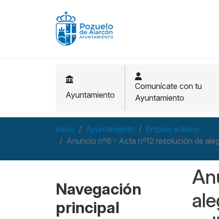
Pasar al contenido principal
Comunícate con tu
Ayuntamiento
Ayuntamiento
Inicio
Ayuntamiento
Empleo público
Anuncio nº6 - Acta nº12 resolución de alega
Anu
Navegación
ale
principal