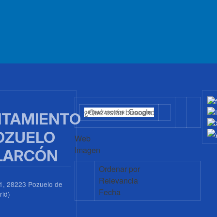
TAMIENTO
OZUELO
Web
Imagen
LARCÓN
Ordenar por
Relevancia
1, 28223 Pozuelo de
Fecha
rid)
0