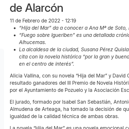
de Alarcón
11 de Febrero de 2022 - 12:19
“Hija del Mar” da a conocer a Ana Mª de Soto, 
“Fuego sobre Igueriben” es una detallada cróni
Alhucemas.
La alcaldesa de la ciudad, Susana Pérez Quisla
cita con la novela histórica “por la gran y bue
en el centro de interés”.
Alicia Vallina, con su novela “Hija del Mar” y Davi
resultado ganadores del III Premio de Novela Histó
por el Ayuntamiento de Pozuelo y la Asociación Escr
El jurado, formado por Isabel San Sebastián, Anton
Almudena de Arteaga, ha tomado la decisión de que
igualdad de la calidad técnica de ambas obras.
La novela “Hija del Mar” es una novela emocional c