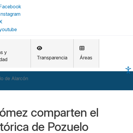
as y
Transparencia
Áreas
idad
lo de Alarcón
 Gómez comparten el
stórica de Pozuelo