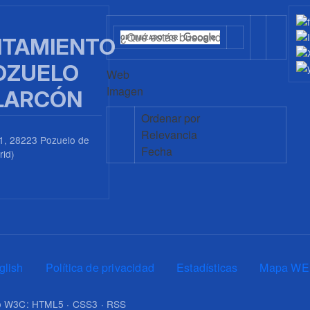
TAMIENTO
OZUELO
Web
Imagen
LARCÓN
Ordenar por
Relevancia
1, 28223 Pozuelo de
Fecha
rid)
0
glish
Política de privacidad
Estadísticas
Mapa WE
upo W3C: HTML5 · CSS3 · RSS