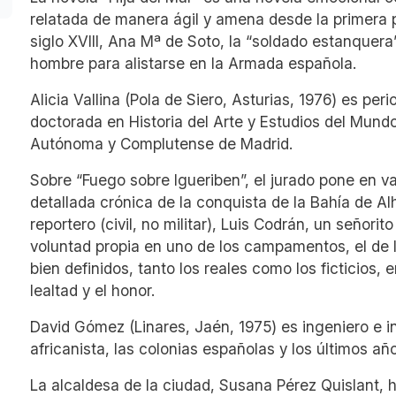
relatada de manera ágil y amena desde la primera 
siglo XVIII, Ana Mª de Soto, la “soldado estanquer
hombre para alistarse en la Armada española.
Alicia Vallina (Pola de Siero, Asturias, 1976) es per
doctorada en Historia del Arte y Estudios del Mund
Autónoma y Complutense de Madrid.
Sobre “Fuego sobre Igueriben”, el jurado pone en v
detallada crónica de la conquista de la Bahía de A
reportero (civil, no militar), Luis Codrán, un señori
voluntad propia en uno de los campamentos, el de 
bien definidos, tanto los reales como los ficticios, 
lealtad y el honor.
David Gómez (Linares, Jaén, 1975) es ingeniero e in
africanista, las colonias españolas y los últimos a
La alcaldesa de la ciudad, Susana Pérez Quislant, 