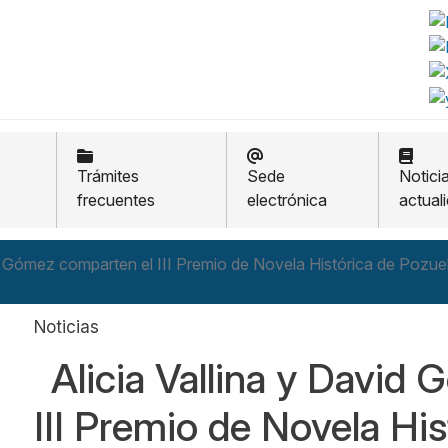
Trámites
Sede
Notici
frecuentes
electrónica
actual
id Gómez comparten el III Premio de Novela Histórica de Pozue
Noticias
Alicia Vallina y David
III Premio de Novela Hi