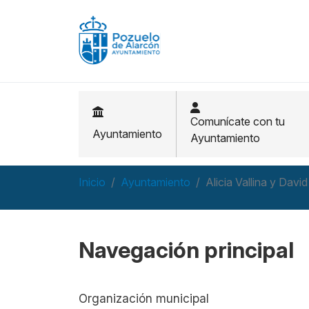
Pasar al contenido principal
Comunícate con tu
Ayuntamiento
Ayuntamiento
Inicio
Ayuntamiento
Alicia Vallina y Dav
Navegación principal
Organización municipal