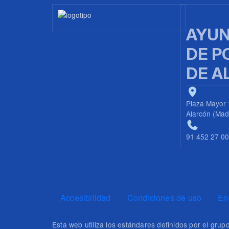
Imagen
AYUN
DE P
DE A
Plaza Mayor 
Alarcón (Mad
91 452 27 0
Pie de página
Accesibilidad
Condiciones de uso
En
Esta web utiliza los estándares definidos por el gr