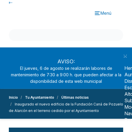
Pasar
al
Menú
contenido
principal
×
AVISO:
Her
El jueves, 6 de agosto se realizarán labores de
Aum
mantenimiento de 7:30 a 9:00 h. que pueden afectar a la
Dis
disponibilidad de esta web municipal
Esc
Alt
Inicio
Tu Ayuntamiento
Últimas noticias
Sub
Inaugurado el nuevo edificio de la Fundación Caná de Pozuelo
Mo
de Alarcón en el terreno cedido por el Ayuntamiento
Nav
Ree