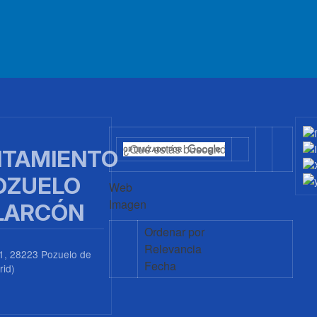
TAMIENTO
OZUELO
Web
Imagen
LARCÓN
Ordenar por
Relevancia
1, 28223 Pozuelo de
Fecha
rid)
0