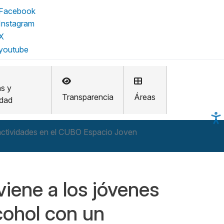
as y
Transparencia
Áreas
idad
actividades en el CUBO Espacio Joven
viene a los jóvenes
cohol con un