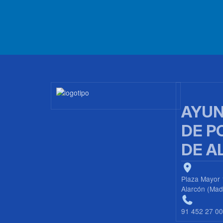
Imagen
AYUN
DE P
DE A
Plaza Mayor 
Alarcón (Mad
91 452 27 0