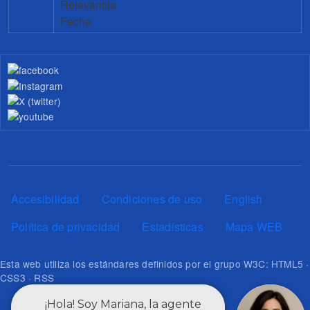
Relevancia
Fecha
Pie de página
Accesibilidad
Condiciones de uso
English
Política de privacidad
Estadísticas
Mapa WEB
Esta web utiliza los estándares definidos por el grupo W3C: HTML5 ·
CSS3 · RSS