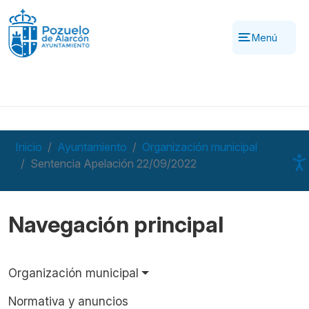
Pasar al contenido principal
Menú
Inicio
Ayuntamiento
Organización municipal
Sentencia Apelación 22/09/2022
Navegación principal
Organización municipal
Normativa y anuncios