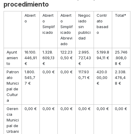
procedimiento
Abiert
Abiert
Abiert
Negoc
Contr
Total*
o
o
o
iado
ato
Simplif
Simplif
sin
basad
icado
icado
publici
o
Abrevi
dad
ado
Ayunt
16.100.
1.328.
122.23
2.995.
5.199.8
25.746
amien
446,91
609,13
0,50 €
727,43
94,11 €
.908,0
to
€
€
€
8 €
Patron
1.800.
0,00 €
0,00 €
117.93
420.0
2.338.
ato
545,7
0,71 €
00,00
476,4
Munici
7 €
€
8 €
pal de
Cultur
a
Geren
0,00 €
0,00 €
0,00 €
0,00 €
0,00 €
0,00 €
cia
Munici
pal de
Urbani