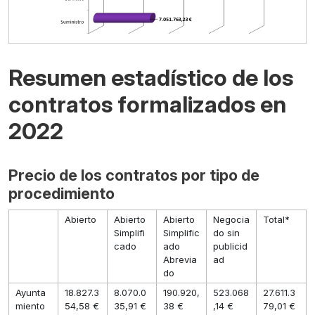
Resumen estadístico de los
contratos formalizados en
2022
Precio de los contratos por tipo de
procedimiento
Abierto
Abierto
Abierto
Negocia
Total*
Simplifi
Simplific
do sin
cado
ado
publicid
Abrevia
ad
do
Ayunta
18.827.3
8.070.0
190.920,
523.068
27.611.3
miento
54,58 €
35,91 €
38 €
,14 €
79,01 €