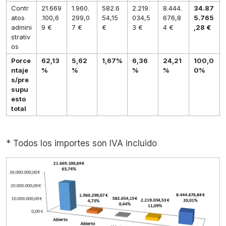
Contr
21.669
1.960.
582.6
2.219.
8.444.
34.87
atos
.100,6
299,0
54,15
034,5
676,8
5.765
admini
9 €
7 €
€
3 €
4 €
,28 €
strativ
os
Porce
62,13
5,62
1,67%
6,36
24,21
100,0
ntaje
%
%
%
%
0%
s/pre
supu
esto
total
* Todos los importes son IVA incluido