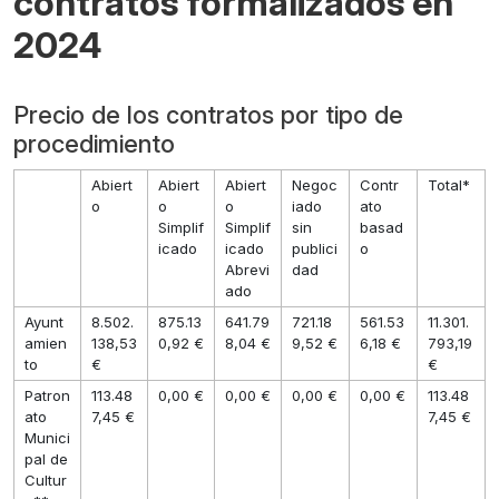
contratos formalizados en
2024
Precio de los contratos por tipo de
procedimiento
Abiert
Abiert
Abiert
Negoc
Contr
Total*
o
o
o
iado
ato
Simplif
Simplif
sin
basad
icado
icado
publici
o
Abrevi
dad
ado
Ayunt
8.502.
875.13
641.79
721.18
561.53
11.301.
amien
138,53
0,92 €
8,04 €
9,52 €
6,18 €
793,19
to
€
€
Patron
113.48
0,00 €
0,00 €
0,00 €
0,00 €
113.48
ato
7,45 €
7,45 €
Munici
pal de
Cultur