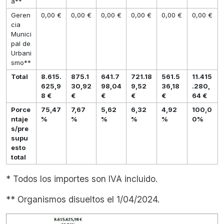
a**
Geren
0,00 €
0,00 €
0,00 €
0,00 €
0,00 €
0,00 €
cia
Munici
pal de
Urbani
smo**
Total
8.615.
875.1
641.7
721.18
561.5
11.415
625,9
30,92
98,04
9,52
36,18
.280,
8 €
€
€
€
€
64 €
Porce
75,47
7,67
5,62
6,32
4,92
100,0
ntaje
%
%
%
%
%
0%
s/pre
supu
esto
total
* Todos los importes son IVA incluido.
** Organismos disueltos el 1/04/2024.