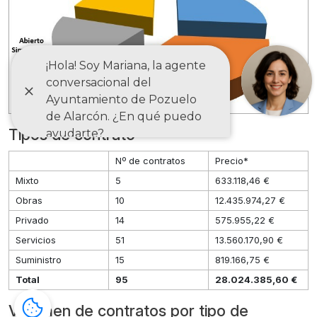
Tipos de contrato
Nº de contratos
Precio*
Mixto
5
633.118,46 €
Obras
10
12.435.974,27 €
Privado
14
575.955,22 €
Servicios
51
13.560.170,90 €
Suministro
15
819.166,75 €
Total
95
28.024.385,60 €
Volumen de contratos por tipo de