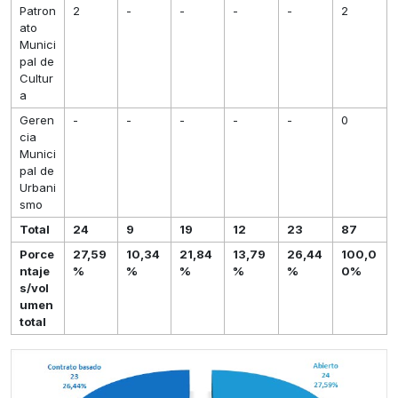
Patron
2
-
-
-
-
2
ato
Munici
pal de
Cultur
a
Geren
-
-
-
-
-
0
cia
Munici
pal de
Urbani
smo
Total
24
9
19
12
23
87
Porce
27,59
10,34
21,84
13,79
26,44
100,0
ntaje
%
%
%
%
%
0%
s/vol
umen
total