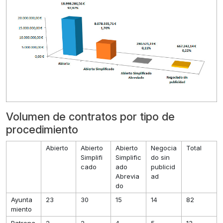
Volumen de contratos por tipo de
procedimiento
Abierto
Abierto
Abierto
Negocia
Total
Simplifi
Simplific
do sin
cado
ado
publicid
Abrevia
ad
do
Ayunta
23
30
15
14
82
miento
Patrona
2
2
4
5
13