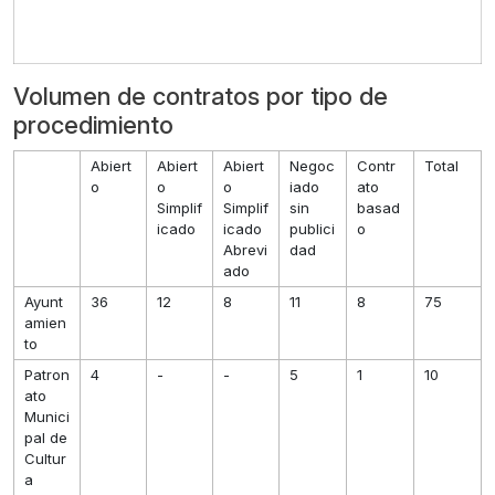
Volumen de contratos por tipo de
procedimiento
Abiert
Abiert
Abiert
Negoc
Contr
Total
o
o
o
iado
ato
Simplif
Simplif
sin
basad
icado
icado
publici
o
Abrevi
dad
ado
Ayunt
36
12
8
11
8
75
amien
to
Patron
4
-
-
5
1
10
ato
Munici
pal de
Cultur
a