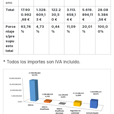
smo
Total
17.90
1.328.
122.2
3.113.
5.619.
28.08
0.992
609,1
30,5
658,1
894,11
5.384
,68 €
3 €
0 €
4 €
€
,56 €
Porce
63,74
4,73
0,44
11,09
20,01
100,0
ntaje
%
%
%
%
%
0%
s/pre
supu
esto
total
* Todos los importes son IVA incluido.