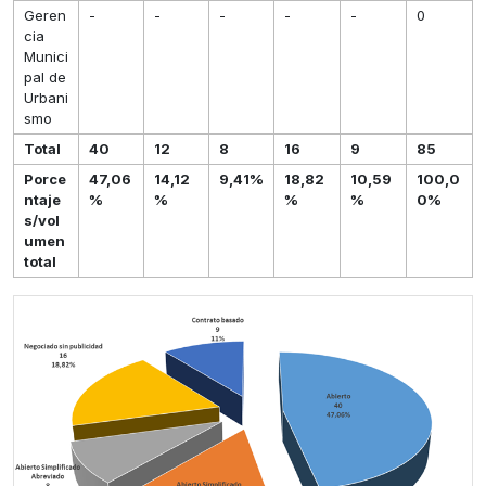
Geren
-
-
-
-
-
0
cia
Munici
pal de
Urbani
smo
Total
40
12
8
16
9
85
Porce
47,06
14,12
9,41%
18,82
10,59
100,0
ntaje
%
%
%
%
0%
s/vol
umen
total