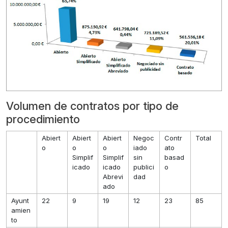
Volumen de contratos por tipo de
procedimiento
Abiert
Abiert
Abiert
Negoc
Contr
Total
o
o
o
iado
ato
Simplif
Simplif
sin
basad
icado
icado
publici
o
Abrevi
dad
ado
Ayunt
22
9
19
12
23
85
amien
to