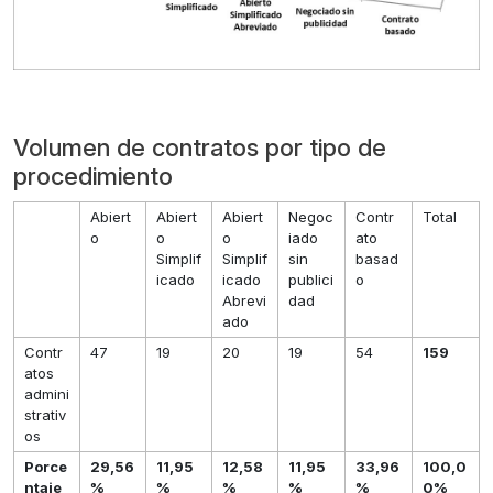
Volumen de contratos por tipo de
procedimiento
Abiert
Abiert
Abiert
Negoc
Contr
Total
o
o
o
iado
ato
Simplif
Simplif
sin
basad
icado
icado
publici
o
Abrevi
dad
ado
Contr
47
19
20
19
54
159
atos
admini
strativ
os
Porce
29,56
11,95
12,58
11,95
33,96
100,0
ntaje
%
%
%
%
%
0%