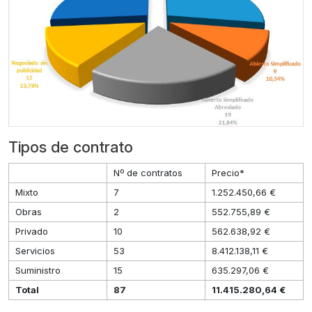
Tipos de contrato
Nº de contratos
Precio*
Mixto
7
1.252.450,66 €
Obras
2
552.755,89 €
Privado
10
562.638,92 €
Servicios
53
8.412.138,11 €
Suministro
15
635.297,06 €
Total
87
11.415.280,64 €