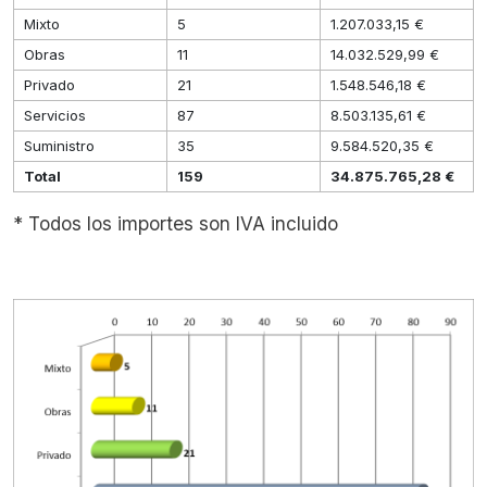
Mixto
5
1.207.033,15 €
Obras
11
14.032.529,99 €
Privado
21
1.548.546,18 €
Servicios
87
8.503.135,61 €
Suministro
35
9.584.520,35 €
Total
159
34.875.765,28 €
* Todos los importes son IVA incluido