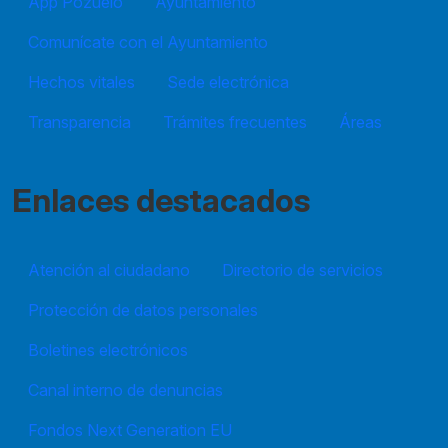
App Pozuelo
Ayuntamiento
Comunícate con el Ayuntamiento
Hechos vitales
Sede electrónica
Transparencia
Trámites frecuentes
Áreas
Enlaces destacados
Atención al ciudadano
Directorio de servicios
Protección de datos personales
Boletines electrónicos
Canal interno de denuncias
Fondos Next Generation EU