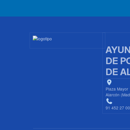
Imagen
AYUN
DE P
DE A
Plaza Mayor 
Alarcón (Mad
91 452 27 0