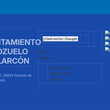
TAMIENTO
OZUELO
Web
Imagen
LARCÓN
Ordenar por
Relevancia
1, 28223 Pozuelo de
Fecha
rid)
0