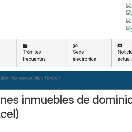
Trámites
Sede
Notici
frecuentes
electrónica
actual
 dominio-uso público (Excel)
enes inmuebles de dominio
cel)