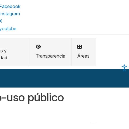
as y
Transparencia
Áreas
idad
-uso público