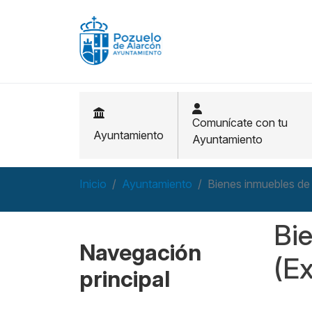
Pasar al contenido principal
Comunícate con tu
Ayuntamiento
Ayuntamiento
Inicio
Ayuntamiento
Bienes inmuebles de
Bi
Navegación
(Ex
principal