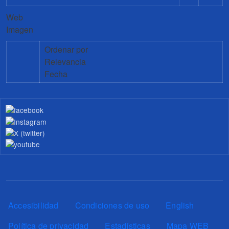
Web
Imagen
Ordenar por
Relevancia
Fecha
Pie de página
Accesibilidad
Condiciones de uso
English
Política de privacidad
Estadísticas
Mapa WEB