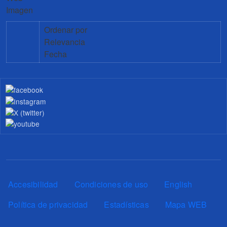
Imagen
Ordenar por
Relevancia
Fecha
Pie de página
Accesibilidad
Condiciones de uso
English
Política de privacidad
Estadísticas
Mapa WEB