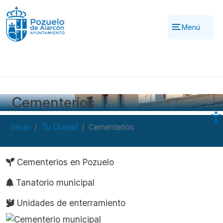
Pasar al contenido principal
Menú
Cementerios
Inicio
Tu Ciudad
Cementerios
Navegación principal
Cementerios en Pozuelo
Tanatorio municipal
Unidades de enterramiento
Imagen