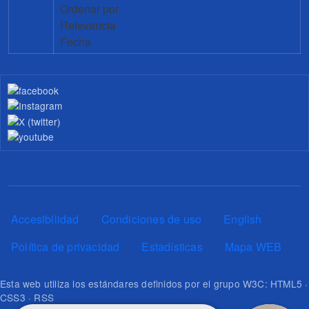
Ordenar por
Relevancia
Fecha
Pie de página
Accesibilidad
Condiciones de uso
English
Política de privacidad
Estadísticas
Mapa WEB
Esta web utiliza los estándares definidos por el grupo W3C: HTML5 ·
CSS3 · RSS