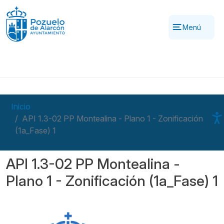
Pasar al contenido principal
Menú
Inicio
API 1.3-02 PP Montealina - Plano 1 - Zonificación
(1a_Fase) 1
API 1.3-02 PP Montealina -
Plano 1 - Zonificación (1a_Fase) 1