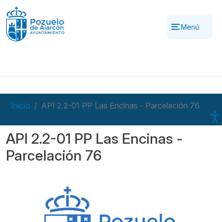
Pasar al contenido principal
Menú
Inicio
API 2.2-01 PP Las Encinas - Parcelación 76
API 2.2-01 PP Las Encinas -
Parcelación 76