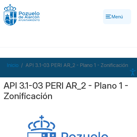
Pasar al contenido principal
Menú
Inicio
API 3.1-03 PERI AR_2 - Plano 1 - Zonificación
API 3.1-03 PERI AR_2 - Plano 1 -
Zonificación