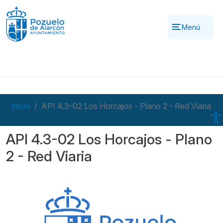
Pasar al contenido principal
Menú
Inicio
API 4.3-02 Los Horcajos - Plano 2 - Red Viaria
API 4.3-02 Los Horcajos - Plano
2 - Red Viaria