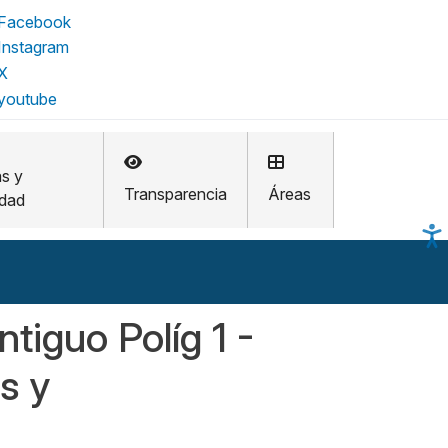
as y
Transparencia
Áreas
idad
tiguo Políg 1 -
s y