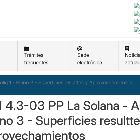
Trámites
Sede
Notici
frecuentes
electrónica
actual
líg 1 - Plano 3 - Superficies resulttes y Aprovechamientos
 4.3-03 PP La Solana - An
no 3 - Superficies resultte
rovechamientos