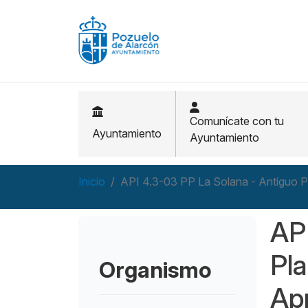
Pasar al contenido principal
Comunícate con tu
Ayuntamiento
Ayuntamiento
Inicio
API 4.3-03 PP La Solana - Antiguo Po
API
Pla
Organismo
Ap