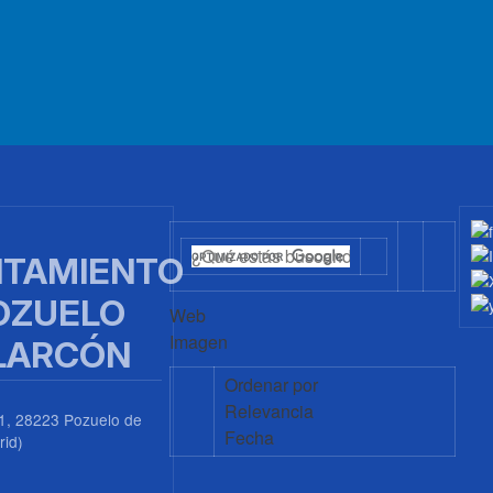
TAMIENTO
OZUELO
Web
Imagen
LARCÓN
Ordenar por
Relevancia
1, 28223 Pozuelo de
Fecha
rid)
0