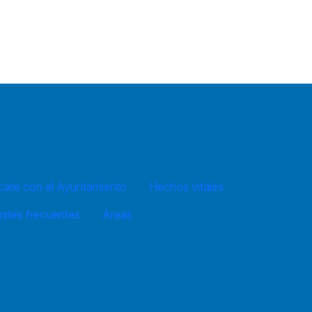
ate con el Ayuntamiento
Hechos vitales
mites frecuentes
Áreas