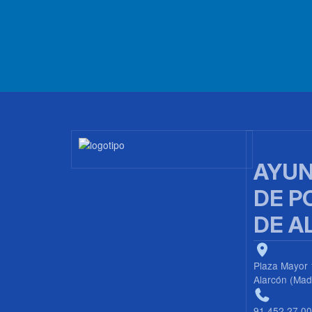
Imagen
AYUN
DE P
DE A
Plaza Mayor 
Alarcón (Mad
91 452 27 0