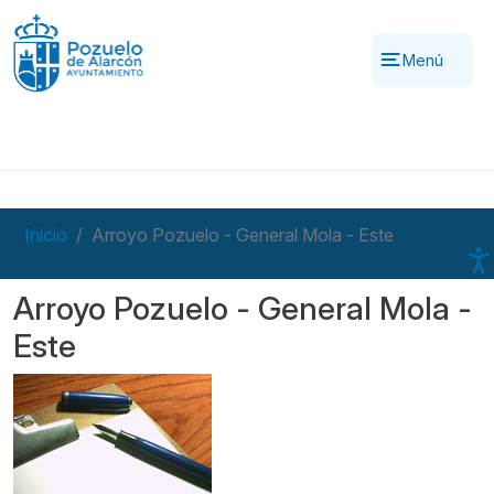
Pasar al contenido principal
Menú
Inicio
Arroyo Pozuelo - General Mola - Este
Arroyo Pozuelo - General Mola -
Este