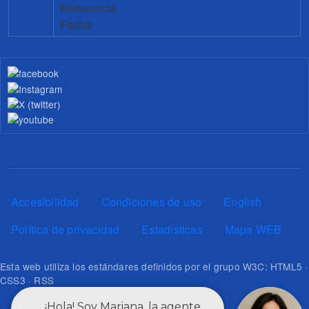
Relevancia
Fecha
Pie de página
Accesibilidad
Condiciones de uso
English
Política de privacidad
Estadísticas
Mapa WEB
Esta web utiliza los estándares definidos por el grupo W3C: HTML5 ·
CSS3 · RSS