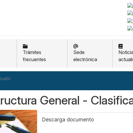
Trámites
Sede
Notici
frecuentes
electrónica
actual
 suelo
ructura General - Clasific
Descarga documento