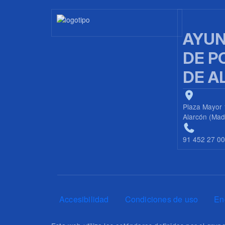
Imagen
AYUN
DE P
DE A
Plaza Mayor 
Alarcón (Mad
91 452 27 0
Pie de página
Accesibilidad
Condiciones de uso
En