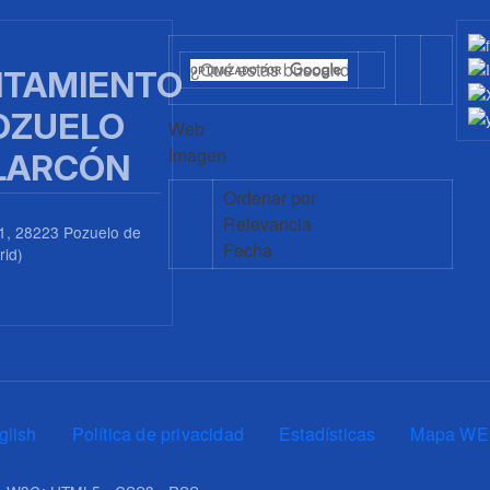
TAMIENTO
OZUELO
Web
Imagen
LARCÓN
Ordenar por
Relevancia
1, 28223 Pozuelo de
Fecha
rid)
0
glish
Política de privacidad
Estadísticas
Mapa WE