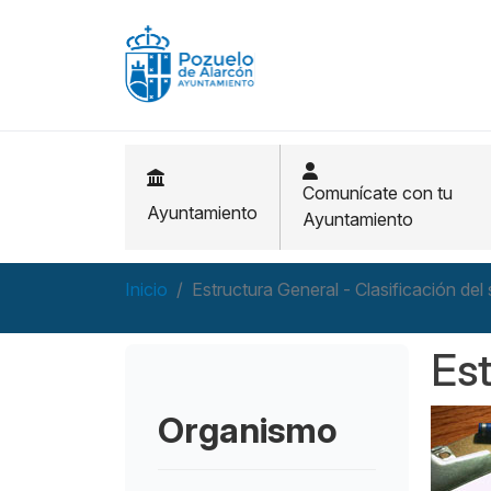
Pasar al contenido principal
Comunícate con tu
Ayuntamiento
Ayuntamiento
Inicio
Estructura General - Clasificación del
Est
Organismo