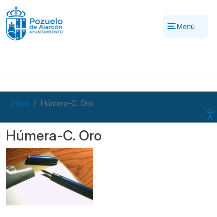
Pasar al contenido principal
Menú
Inicio
Húmera-C. Oro
Húmera-C. Oro