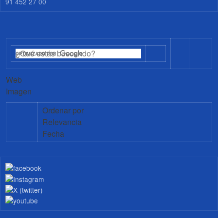
91 452 27 00
Web
Imagen
Ordenar por
Relevancia
Fecha