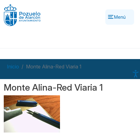
Pasar al contenido principal
Menú
Inicio
Monte Alina-Red Viaria 1
Monte Alina-Red Viaria 1