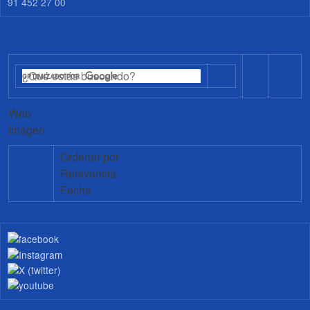
91 452 27 00
Web
Imagen
Ordenar por
Relevancia
Fecha