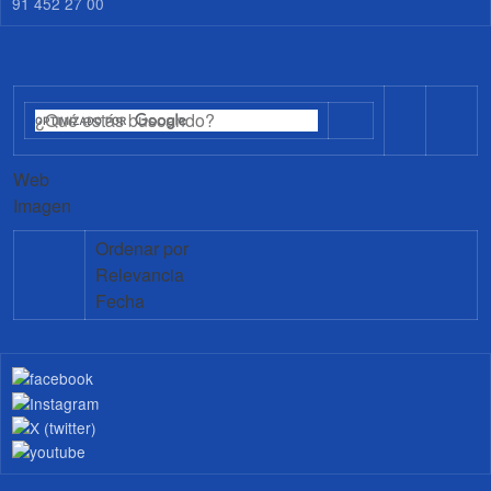
91 452 27 00
Web
Imagen
Ordenar por
Relevancia
Fecha