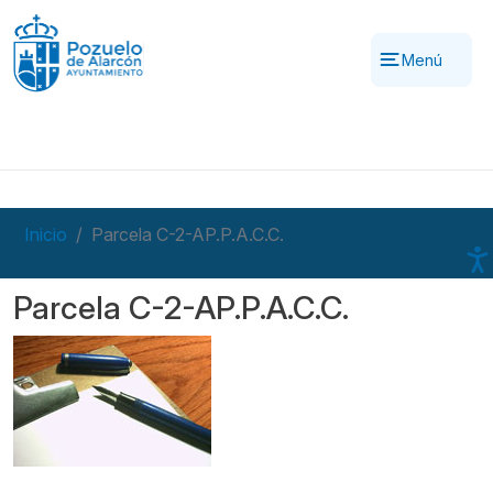
Pasar al contenido principal
Menú
Inicio
Parcela C-2-AP.P.A.C.C.
Parcela C-2-AP.P.A.C.C.