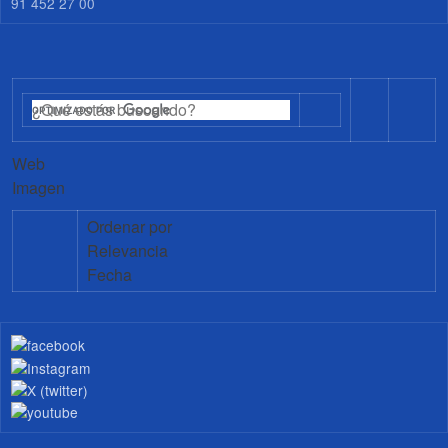
91 452 27 00
Web
Imagen
Ordenar por
Relevancia
Fecha