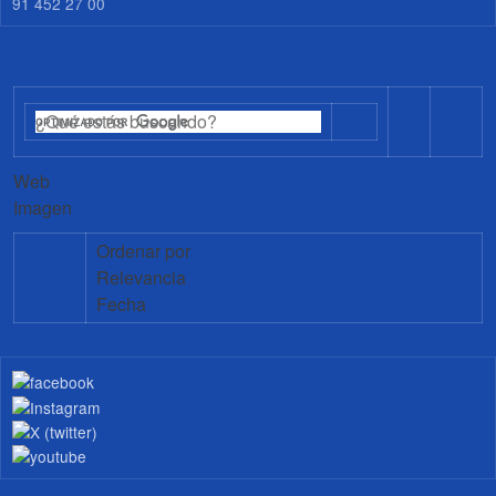
91 452 27 00
Web
Imagen
Ordenar por
Relevancia
Fecha