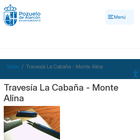
Pasar al contenido principal
Menú
Inicio
Travesía La Cabaña - Monte Alina
Travesía La Cabaña - Monte
Alina