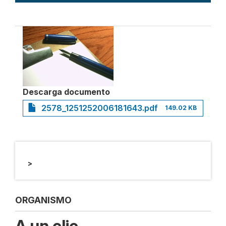
Descarga documento
2578_1251252006181643.pdf
149.02 KB
>
ORGANISMO
A un clic