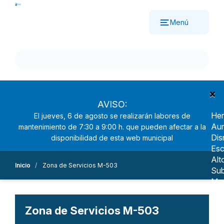
Pasar
al
Menú
contenido
principal
×
AVISO:
Her
El jueves, 6 de agosto se realizarán labores de
Aum
mantenimiento de 7:30 a 9:00 h. que pueden afectar a la
Dis
disponibilidad de esta web municipal
Esc
Alt
Inicio
Zona de Servicios M-503
Sub
Mo
Nav
Ree
Zona de Servicios M-503