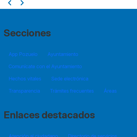
Paginación
Anterior
Siguiente
11
12
Secciones
13
App Pozuelo
14
Ayuntamiento
Comunícate con el Ayuntamiento
15
Hechos vitales
Sede electrónica
16
Transparencia
Trámites frecuentes
Áreas
17
18
Enlaces destacados
19
Atención al ciudadano
Directorio de servicios