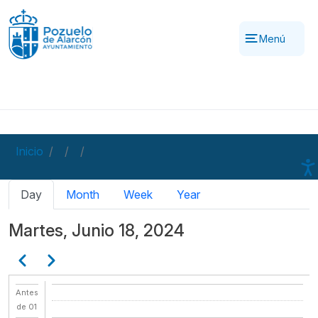
Pasar al contenido principal
Menú
Inicio
Solapas principales
Day
Month
Week
Year
Martes, Junio 18, 2024
Paginación
Anterior
Siguiente
Antes
de 01